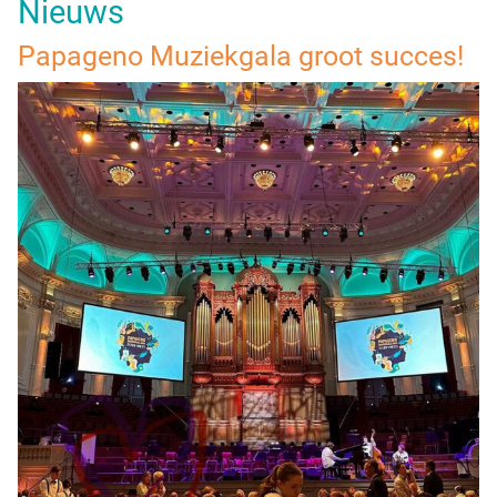
Nieuws
Papageno Muziekgala groot succes!