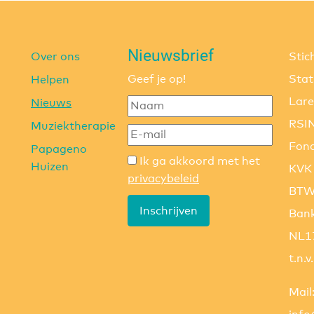
Nieuwsbrief
Over ons
Stic
Geef je op!
Stat
Helpen
Lar
Nieuws
RSIN
Muziektherapie
Fond
Papageno
Ik ga akkoord met het
Huizen
KVK
privacybeleid
BTW
Inschrijven
Bank
NL1
t.n.
Mail